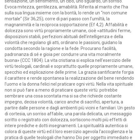
sensazione, un sentimento, un cibo, uno sguardo, un sorriso.
Evoca mitezza, gentilezza, amabilità. Riferita al marito che l’ha
sulla sua lingua insieme con la bontà, lo rende un “non comune
mortale” (Sir 36,25); corre di pari passo con l’umiltà, la
magnanimità e la reciproca sopportazione (Ef 4,2). Affabilità e
dolcezza sono virtù propriamente umane, cioè «attitudini ferme,
disposizioni stabili, perfezioni abituali dell’intelligenza e della
volontà che regolano gli atti, ordinano le passioni, guidano la
condotta secondo la ragione e la fede. Procurano facilità,
padronanza di sé e gioia per condurre una vita moralmente
buona» (CCC 1804). La vita cristiana si esplica nell’esercizio delle
virtù teologali, cardinali e soprattutto quelle propriamente umane,
specchio ed esplicazione delle prime. La grazia santificante forgia
il carattere e rende spontanea la realizzazione del bene rendendo
l’uomo e la donna felici nel praticare ogni virtù. Nella vita spirituale
non si può fare a meno di praticare queste virtù: potrebbe
sembrare una cosa scontata ma si sa che richiede costante
impegno, decisa volontà, carico anche di sacrifici, apertura, a
partire dalle persone e dagli ambienti più vicini e familiari. Un gesto
di cortesia, un sorriso affabile, una parola delicata, un messaggio
scritto o registrato con dolcezza, sortiscono molti più effetti di
intere prediche e dotti insegnamenti. La spiritualità autentica si
colora di queste virtù ed il loro esercizio agevola l’accoglienza e la
pratica di quelle teologali che hanno Dio per oggetto immediato e