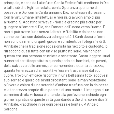
principale, e sono da Lui infuse. Con la Fede infatti crediamo in Dio
e tutto ciò che Egli ha rivelato; con la Speranza speriamo di
possedere Dio; con la Carità amiamo Dio, noi stessi e il prossimo.
Con le virtù umane, intellettuali e morali, ci avviciniamo di più
all’uomo. S. Agostino scriveva: «Non c’è gradino più sicuro per
giungere all’amore di Dio, che l’amore dell’uomo verso l’uomo. E
non si può avere l’uno senza l’altro!». Affabilità e dolcezza non
vanno confusi con debolezza ed ingenuità. I Santi decisi e fermi
non sono da meno di quelli gioiosi e sorridenti. Le fotografie di S.
Annibale che la tradizione rogazionista ha raccolto e custodito, lo
ritraggono quasi tutte con un viso piuttosto serio. Ma non per
questo era una persona crucciata o scostante. Basta leggere i suoi
numerosi scritti soprattutto quando parla dei bambini, dei poveri,
della salvezza delle anime, per comprendere quanta dolcezza,
quanta tenerezza ed amabilità vi fosse e trasparisse dal suo
cuore. Trovo un efficace riscontro in una bellissima foto laddove il
suo sorriso e quello dei bimbi circostanti sono la manifestazione
più vera e chiara di una serenità d’animo trasfusa con la dolcezza
e la tenerezza proprie di un padre e di una madre. L’impegno di un
cammino di vita virtuosa che tende alla perfezione, richiede ogni
giorno la pratica di queste virtù guardando a Dio che, come dice S.
Annibale, «racchiude in sé ogni bellezza e bontà». P. Angelo
Sardone.