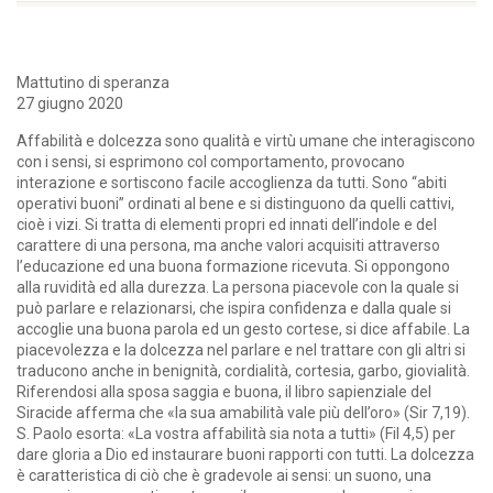
Mattutino di speranza
27 giugno 2020
Affabilità e dolcezza sono qualità e virtù umane che interagiscono
con i sensi, si esprimono col comportamento, provocano
interazione e sortiscono facile accoglienza da tutti. Sono “abiti
operativi buoni” ordinati al bene e si distinguono da quelli cattivi,
cioè i vizi. Si tratta di elementi propri ed innati dell’indole e del
carattere di una persona, ma anche valori acquisiti attraverso
l’educazione ed una buona formazione ricevuta. Si oppongono
alla ruvidità ed alla durezza. La persona piacevole con la quale si
può parlare e relazionarsi, che ispira confidenza e dalla quale si
accoglie una buona parola ed un gesto cortese, si dice affabile. La
piacevolezza e la dolcezza nel parlare e nel trattare con gli altri si
traducono anche in benignità, cordialità, cortesia, garbo, giovialità.
Riferendosi alla sposa saggia e buona, il libro sapienziale del
Siracide afferma che «la sua amabilità vale più dell’oro» (Sir 7,19).
S. Paolo esorta: «La vostra affabilità sia nota a tutti» (Fil 4,5) per
dare gloria a Dio ed instaurare buoni rapporti con tutti. La dolcezza
è caratteristica di ciò che è gradevole ai sensi: un suono, una