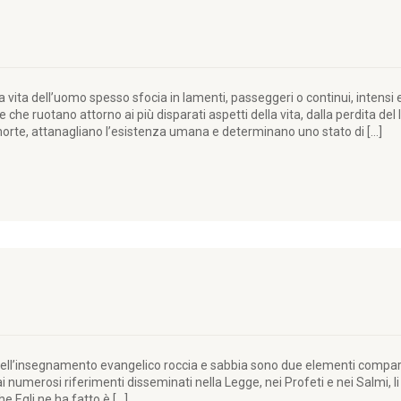
vita dell’uomo spesso sfocia in lamenti, passeggeri o continui, intensi e 
e che ruotano attorno ai più disparati aspetti della vita, dalla perdita del
 morte, attanagliano l’esistenza umana e determinano uno stato di […]
ell’insegnamento evangelico roccia e sabbia sono due elementi comparat
i numerosi riferimenti disseminati nella Legge, nei Profeti e nei Salmi, l
he Egli ne ha fatto è […]