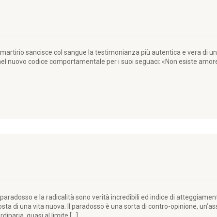
martirio sancisce col sangue la testimonianza più autentica e vera di un
nel nuovo codice comportamentale per i suoi seguaci: «Non esiste amore 
paradosso e la radicalità sono verità incredibili ed indice di atteggiame
sta di una vita nuova. Il paradosso è una sorta di contro-opinione, un’as
inaria, quasi al limite […]