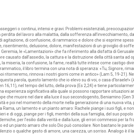
sseggeri o continui, intensi e gravi. Problemi esistenziali, preoccupazioni
lla perdita del lavoro alla malattia, dalla sofferenza all’invecchiamento, d
agitazione, di confusione, di rammarico e dolore che si esprime spesso c
 risentimento, delusione, dolore, manifestazioni di un groviglio di soff
ta Geremia, le «Lamentazioni» che fa riferimento alla disfatta di Gerusale
ore causato dall’assedio, la cattura e la distruzione della città santa ad 
a miseria, la confusione, la fame, realtà tutte intese come castigo divino
ammatico, il libro termina con una nota di speranza: «Tu, Signore, riman
oi ritorneremo, rinnova i nostri giorni come in antico» (Lam 5, 19-21). Nell
te questa parola, questo lamento che io elevo su di voi, o casa d’Israele!» (
Gen 16,11), nel tempo del lutto, della prova (Es 2,24) e tiene particolarme
a esperienza significativa alla quale si possono rapportare situazioni anal
e che muore nel dare alla luce il suo secondogenito, Beniamino (Gen 35,1
ità e poi nel momento della morte nella generazione di una nuova vita,
de a Rama, un lamento e un pianto amaro: Rachele piange i suoi figli, e non 
ri e di oggi, piange per i figli, membri della sua famiglia, del suo popolo
emiche, per l’esilio dalla verità e dalla luce, gli errori commessi per la 
o ed un pianto amaro che solo Dio può consolare. Non bastano le parole
silenzio o qualche gesto di amore, una carezza, un sorriso. Analogo è il la