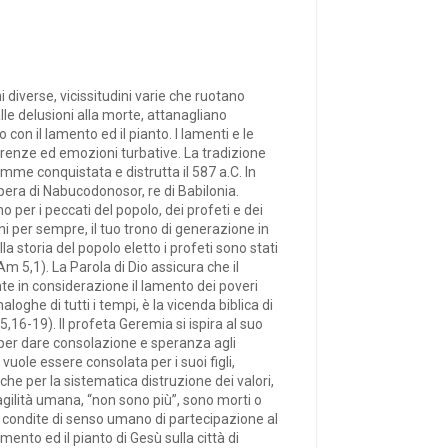
 diverse, vicissitudini varie che ruotano
alle delusioni alla morte, attanagliano
on il lamento ed il pianto. I lamenti e le
erenze ed emozioni turbative. La tradizione
mme conquistata e distrutta il 587 a.C. In
opera di Nabucodonosor, re di Babilonia.
 per i peccati del popolo, dei profeti e dei
i per sempre, il tuo trono di generazione in
a storia del popolo eletto i profeti sono stati
Am 5,1). La Parola di Dio assicura che il
nte in considerazione il lamento dei poveri
oghe di tutti i tempi, è la vicenda biblica di
6-19). Il profeta Geremia si ispira al suo
 per dare consolazione e speranza agli
vuole essere consolata per i suoi figli,
 che per la sistematica distruzione dei valori,
fragilità umana, “non sono più”, sono morti o
 condite di senso umano di partecipazione al
mento ed il pianto di Gesù sulla città di