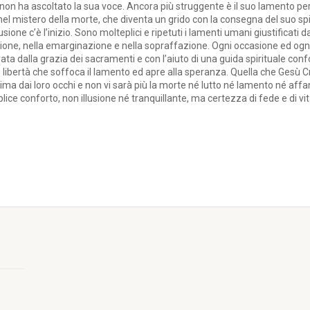
non ha ascoltato la sua voce. Ancora più struggente è il suo lamento pe
nel mistero della morte, che diventa un grido con la consegna del suo spi
one c’è l’inizio. Sono molteplici e ripetuti i lamenti umani giustificati dall
sione, nella emarginazione e nella sopraffazione. Ogni occasione ed ogn
ta dalla grazia dei sacramenti e con l’aiuto di una guida spirituale con
e libertà che soffoca il lamento ed apre alla speranza. Quella che Gesù
crima dai loro occhi e non vi sarà più la morte né lutto né lamento né af
lice conforto, non illusione né tranquillante, ma certezza di fede e di v