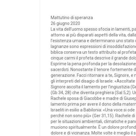
Mattutino di speranza
26 giugno 2020
La vita dell’uomo spesso sfocia in lamenti, pa
attorno ai più disparati aspetti della vita, da
l’esistenza umana e determinano uno stato di 
lagnanze sono espressioni di insoddisfazione,
biblica conserva un testo attribuito al profe
cinque carmi il profeta descrive il grande dol
Esprime la pena profonda per la desolazione, l
sacerdoti. Nonostante il tenore fortemente dr
generazione. Facci ritornare a te, Signore, e n
gli interpreti del disagio di Israele: «Ascolta
Signore ascolta il lamento per l’ingiustizia (
(Gb 34, 28) che diventa preghiera (Sal 5,2). Un
Rachele sposa di Giacobbe e madre di Giusepp
lamento prima per avere il dono della matern
Israeliti in esilio a Babilonia: «Una voce si o
perché non sono più» (Ger 31,15). Rachele di ie
per le situazioni ambientali, climatiche e pand
muoiono spiritualmente. È un dolore profond
dolore e di vicinanza. Molte volte è meglio il 