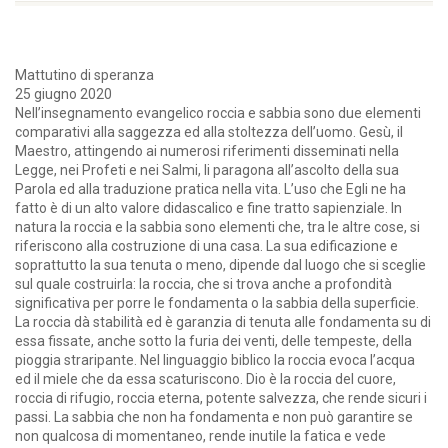
Mattutino di speranza
25 giugno 2020
Nell’insegnamento evangelico roccia e sabbia sono due elementi
comparativi alla saggezza ed alla stoltezza dell’uomo. Gesù, il
Maestro, attingendo ai numerosi riferimenti disseminati nella
Legge, nei Profeti e nei Salmi, li paragona all’ascolto della sua
Parola ed alla traduzione pratica nella vita. L’uso che Egli ne ha
fatto è di un alto valore didascalico e fine tratto sapienziale. In
natura la roccia e la sabbia sono elementi che, tra le altre cose, si
riferiscono alla costruzione di una casa. La sua edificazione e
soprattutto la sua tenuta o meno, dipende dal luogo che si sceglie
sul quale costruirla: la roccia, che si trova anche a profondità
significativa per porre le fondamenta o la sabbia della superficie.
La roccia dà stabilità ed è garanzia di tenuta alle fondamenta su di
essa fissate, anche sotto la furia dei venti, delle tempeste, della
pioggia straripante. Nel linguaggio biblico la roccia evoca l’acqua
ed il miele che da essa scaturiscono. Dio è la roccia del cuore,
roccia di rifugio, roccia eterna, potente salvezza, che rende sicuri i
passi. La sabbia che non ha fondamenta e non può garantire se
non qualcosa di momentaneo, rende inutile la fatica e vede