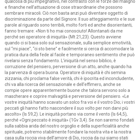
qualcosa di più impegnativo, nel contrasto con le forze del maligno
e finanche nell’attuazione di cose straordinarie che possono
sembrare miracoli. Ciò non basta anzi può diventare oggetto di
discriminazione da parte del Signore. Il suo atteggiamento e le sue
parole al riguardo sono terribili, molto forti ed anche disorientanti,
fanno tremare: «Non ti ho mai conosciuto! Allontanati da me
perché sei operatore di iniquità» (Mt 21,23). Questo avviene
quando ci si basa solo sul sensazionale, sulla semplice emotività,
sul “mi piace”, “ci sto bene” e facilmente si cerca di accomodare la
pratica dura della fede al facile e temporaneo sentimento che può
rivelarsi senza fondamento. L’iniquità nel senso biblico, è
corruzione del pensiero, perversione di un atto, anche quando ha
la parvenza di opera buona. Operatore di iniquità è chi semina
zizzania, chi proclama false verità, chi è ipocrita ed inconcludente,
chi va alla ricerca del sensazionale e dell’effimero, anche se
compie opere apparentemente buone che talora servono solo a
mascherare e coprire malvagità e perversione del pensiero. «Le
vostre iniquità hanno scavato un solco fra voi e il vostro Dio; i vostri
peccati gli hanno fatto nascondere il suo volto per non darvi più
ascolto» (Is 59,2). Le iniquità portano via come il vento (Is 64,5),
perché «Ogni peccato è iniquità» (1Gv 3,4). Se non saremo fondati
sulla sabbia arida del nostro orgoglio e della superficialità anche
spirituale, potremo stabilmente fondare la nostra vita e la nostra
casa sulla roccia viva dell’amore di Dio, roccia da cui siamo stati