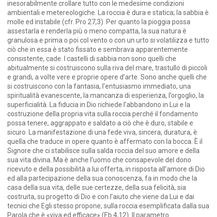
inesorabilmente crollare tutto con le medesime condizioni
ambientali e metereologiche. La roccia è dura e statica; la sabbia è
molle ed instabile (cfr. Pro 27,3). Per quanto la pioggia possa
assestarla e renderla più o meno compatta, la sua natura è
granulosa e prima o poi col vento o con un urto si volatilizza e tutto
ciò che in essa è stato fissato e sembrava apparentemente
consistente, cade. I castelli di sabbia non sono quelli che
abitualmente si costruiscono sulla riva del mare, trastullo di piccoli
e grandi, a volte vere e proprie opere d’arte. Sono anche quelli che
si costruiscono con la fantasia, l’entusiasmo immediato, una
spiritualità evanescente, la mancanza di esperienza, l’orgoglio, la
superficialità. La fiducia in Dio richiede l’abbandono in Lui e la
costruzione della propria vita sulla roccia perché il fondamento
possa tenere, aggrappato e saldato a ciò che è duro, stabile e
sicuro. La manifestazione di una fede viva, sincera, duratura, è
quella che traduce in opere quanto è affermato con la bocca. È il
Signore che ci stabilisce sulla salda roccia del suo amore e della
sua vita divina. Ma è anche l’uomo che consapevole del dono
ricevuto e della possibilità a lui offerta, in risposta all’amore di Dio
ed alla partecipazione della sua conoscenza, fa in modo che la
casa della sua vita, delle sue certezze, della sua felicità, sia
costruita, su progetto di Dio e con l’aiuto che viene da Lui e dai
tecnici che Egli stesso propone, sulla roccia esemplificata dalla sua
Parola che è «viva ed efficace» (Eb 4,12). Il parametro