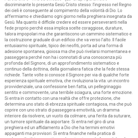
discriminante lo presenta Gesù Cristo stesso: l’ingresso nel Regno
dei cieli è conseguente al compimento della volontà di Dio. Lo
affermiamo e chiediamo ogni giorno nella preghiera insegnata da
Gesù. Ma quanto è difficile credere ed essere perseveranti nella
fede proprio perchè essa implica scelte coraggiose, durature,
talora impopolari ma che garantiscono un cammino sistematico e
la costruzione graduale di un edificio che va verso l’alto. Il facile
entusiasmo spirituale, tipico dei neofiti, porta ad una forma di
adesione spontanea, gioiosa ma che può rivelarsi momentanea e
passeggera perché non ha i connotati di una conoscenza più
profonda del Signore, di un approfondimento sistematico e
continuo della dottrina, della giornaliera fatica che la fede stessa
richiede. Tante volte si conosce il Signore per via di qualche forte
esperienza spirituale emotiva, che rivoluziona la vita: un incontro
provvidenziale, una confessione ben fatta, un pellegrinaggio
sentito e commovente, una terribile sciagura, una forte emozione.
Si entra in contatto con una realtà che offre protezione, che
determina uno stato di ebrezza spirituale contagiosa, ma che può
coprire con uno strato di passeggera emotività, un dramma
interiore da risolvere, un vuoto da colmare, una ferita da suturare,
un tumore spirituale da asportare. Si entra nel giro di una
preghiera ed un affidamento a Dio che ha termini emotivi
appaganti ma provvisori. Si entra finanche nella pratica di