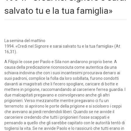
salvato tu e la tua famiglia»
La semina del mattino
1994. «Credi nel Signore e sarai salvato tu e la tua famiglia» (At
16,31).
A Filippi le cose per Paolo e Sila non andarono proprio bene. A
causa della predicazione riconosciuta come autentica da una
schiava indovina che con i suoi incantesimi procurava denaro ai
suoi padroni, complice la folla da loro sobillata, furono condotti
davanti ai magistrati che li fecero spogliare, caricare di botte e
mettere in prigione, raccomandando al carceriere ferrea guardia. I
due malcapitati pregavano e coinvolgevano anche gli altri
prigionieri. Verso mezzanotte mentre pregavano ci fu un
terremoto: si aprirono le porte della prigione e si sciolsero i ceppi
che avevano ai piedi rendendoli liberi. Quando se ne avvide il
carceriere credendo che tutti i prigionieri fosse scappati e
pensando a quello che gli sarebbe capitato con le autorità tentò di
togliersi la vita. Se ne avvide Paolo e lo rassicurò che tutti erano in