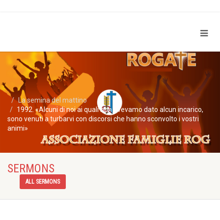
La semina del mattino
1992. «Alcuni di noi ai quali non avevamo dato alcun incarico,
sono venuti a turbarvi con discorsi che hanno sconvolto i vostri
animi»
SERMONS
ALL SERMONS