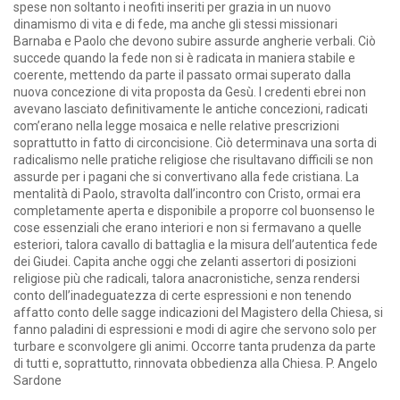
spese non soltanto i neofiti inseriti per grazia in un nuovo
dinamismo di vita e di fede, ma anche gli stessi missionari
Barnaba e Paolo che devono subire assurde angherie verbali. Ciò
succede quando la fede non si è radicata in maniera stabile e
coerente, mettendo da parte il passato ormai superato dalla
nuova concezione di vita proposta da Gesù. I credenti ebrei non
avevano lasciato definitivamente le antiche concezioni, radicati
com’erano nella legge mosaica e nelle relative prescrizioni
soprattutto in fatto di circoncisione. Ciò determinava una sorta di
radicalismo nelle pratiche religiose che risultavano difficili se non
assurde per i pagani che si convertivano alla fede cristiana. La
mentalità di Paolo, stravolta dall’incontro con Cristo, ormai era
completamente aperta e disponibile a proporre col buonsenso le
cose essenziali che erano interiori e non si fermavano a quelle
esteriori, talora cavallo di battaglia e la misura dell’autentica fede
dei Giudei. Capita anche oggi che zelanti assertori di posizioni
religiose più che radicali, talora anacronistiche, senza rendersi
conto dell’inadeguatezza di certe espressioni e non tenendo
affatto conto delle sagge indicazioni del Magistero della Chiesa, si
fanno paladini di espressioni e modi di agire che servono solo per
turbare e sconvolgere gli animi. Occorre tanta prudenza da parte
di tutti e, soprattutto, rinnovata obbedienza alla Chiesa. P. Angelo
Sardone