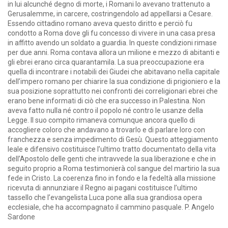
in lui alcunché degno di morte, i Romani lo avevano trattenuto a
Gerusalemme, in carcere, costringendolo ad appellarsi a Cesare.
Essendo cittadino romano aveva questo diritto e perciò fu
condotto a Roma dove gli fu concesso di vivere in una casa presa
in affitto avendo un soldato a guardia. In queste condizioni rimase
per due anni. Roma contava allora un milione e mezzo di abitanti e
gli ebrei erano circa quarantamila. La sua preoccupazione era
quella di incontrare i notabili dei Giudei che abitavano nella capitale
dell’impero romano per chiarire la sua condizione di prigioniero e la
sua posizione soprattutto nei confronti dei correligionari ebrei che
erano bene informati di ciò che era successo in Palestina. Non
aveva fatto nulla né contro il popolo né contro le usanze della
Legge. Il suo compito rimaneva comunque ancora quello di
accogliere coloro che andavano a trovarlo e di parlare loro con
franchezza e senza impedimento di Gesù. Questo atteggiamento
leale e difensivo costituisce l’ultimo tratto documentato della vita
dell’Apostolo delle genti che intravvede la sua liberazione e che in
seguito proprio a Roma testimonierà col sangue del martirio la sua
fede in Cristo. La coerenza fino in fondo e la fedeltà alla missione
ricevuta di annunziare il Regno ai pagani costituisce l’ultimo
tassello che l’evangelista Luca pone alla sua grandiosa opera
ecclesiale, che ha accompagnato il cammino pasquale. P. Angelo
Sardone