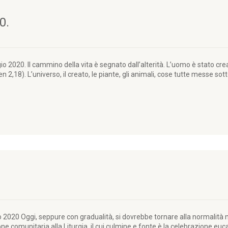
0.
 2020. Il cammino della vita è segnato dall’alterità. L’uomo è stato cre
en 2,18). L’universo, il creato, le piante, gli animali, cose tutte messe s
020 Oggi, seppure con gradualità, si dovrebbe tornare alla normalità nelle
e comunitaria alla Liturgia, il cui culmine e fonte è la celebrazione euc